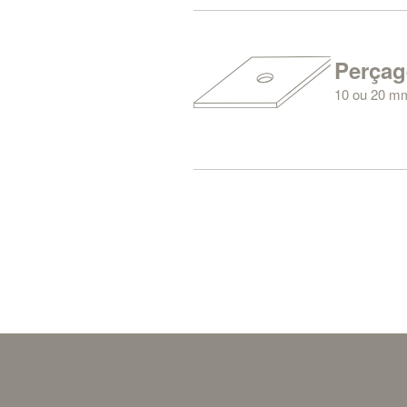
nous chargeo
désirez.
Perçag
10 ou 20 m
Parfois comp
service de pe