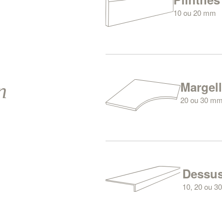
10 ou 20 mm
Accessoire indi
vous fournir un
Margel
n
20 ou 30 m
Robuste & fac
piscine à la 
assurons la 
Dessus
10, 20 ou 
Recouvrez v
30 mm. Avec