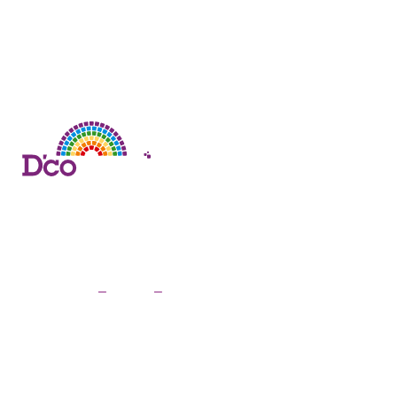
Remiremont
–
Épinal
–
Gérardmer
Atelier de façonnage su
dalles & margelles de pi
Vous nous donnez les dimensions, on s’occupe de tout. Qual